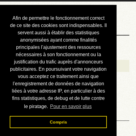
Courbis, « LE »
Afin de permettre le fonctionnement correct
Blog Officiel
de ce site des cookies sont indispensables. Il
servent aussi à établir des statistiques
anonymisées ayant comme finalités
Bienvenue
principales l'ajustement des ressources
Réalisations
nécessaires à son fonctionnement ou la
justification du trafic auprès d'annonceurs
Divers (et d’été)
publicitaires. En poursuivant votre navigation
vous acceptez ce traitement ainsi que
Annonces
l'enregistrement de données de navigation
Liens externes
liées à votre adresse IP, en particulier à des
fins statistiques, de debug et de lutte contre
Téléchargement
le piratage.
Pour en savoir plus
Contact
Compris
Solution du sudoku No 712