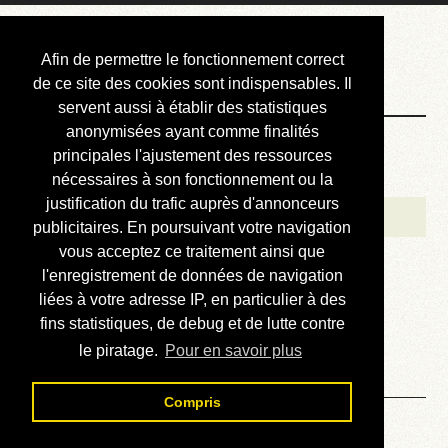
Courbis, « LE »
Afin de permettre le fonctionnement correct
Blog Officiel
de ce site des cookies sont indispensables. Il
servent aussi à établir des statistiques
anonymisées ayant comme finalités
Bienvenue
principales l'ajustement des ressources
Réalisations
nécessaires à son fonctionnement ou la
justification du trafic auprès d'annonceurs
Divers (et d’été)
publicitaires. En poursuivant votre navigation
vous acceptez ce traitement ainsi que
Annonces
l'enregistrement de données de navigation
Liens externes
liées à votre adresse IP, en particulier à des
fins statistiques, de debug et de lutte contre
Téléchargement
le piratage.
Pour en savoir plus
Contact
Compris
Solution du sudoku No 714