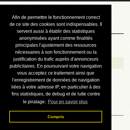
Courbis, « LE »
Afin de permettre le fonctionnement correct
Blog Officiel
de ce site des cookies sont indispensables. Il
servent aussi à établir des statistiques
anonymisées ayant comme finalités
Bienvenue
principales l'ajustement des ressources
Réalisations
nécessaires à son fonctionnement ou la
justification du trafic auprès d'annonceurs
Divers (et d’été)
publicitaires. En poursuivant votre navigation
vous acceptez ce traitement ainsi que
Annonces
l'enregistrement de données de navigation
Liens externes
liées à votre adresse IP, en particulier à des
fins statistiques, de debug et de lutte contre
Téléchargement
le piratage.
Pour en savoir plus
Contact
Compris
Solution du sudoku No 726