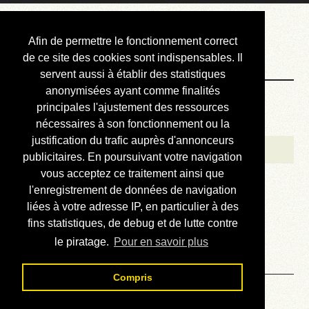
Courbis, « LE »
Afin de permettre le fonctionnement correct
Blog Officiel
de ce site des cookies sont indispensables. Il
servent aussi à établir des statistiques
anonymisées ayant comme finalités
Bienvenue
principales l'ajustement des ressources
Réalisations
nécessaires à son fonctionnement ou la
justification du trafic auprès d'annonceurs
Divers (et d’été)
publicitaires. En poursuivant votre navigation
vous acceptez ce traitement ainsi que
Annonces
l'enregistrement de données de navigation
Liens externes
liées à votre adresse IP, en particulier à des
fins statistiques, de debug et de lutte contre
Téléchargement
le piratage.
Pour en savoir plus
Contact
Compris
Solution du sudoku No 735