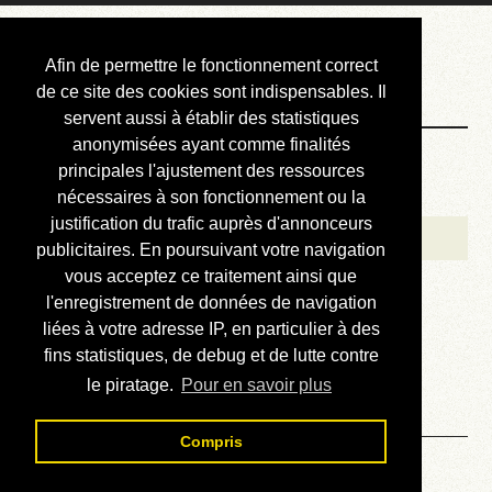
Courbis, « LE »
Afin de permettre le fonctionnement correct
Blog Officiel
de ce site des cookies sont indispensables. Il
servent aussi à établir des statistiques
anonymisées ayant comme finalités
Bienvenue
principales l'ajustement des ressources
Réalisations
nécessaires à son fonctionnement ou la
justification du trafic auprès d'annonceurs
Divers (et d’été)
publicitaires. En poursuivant votre navigation
vous acceptez ce traitement ainsi que
Annonces
l'enregistrement de données de navigation
Liens externes
liées à votre adresse IP, en particulier à des
fins statistiques, de debug et de lutte contre
Téléchargement
le piratage.
Pour en savoir plus
Contact
Compris
Solution du sudoku No 742