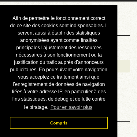
Courbis, « LE »
Afin de permettre le fonctionnement correct
Blog Officiel
de ce site des cookies sont indispensables. Il
servent aussi à établir des statistiques
anonymisées ayant comme finalités
Bienvenue
principales l'ajustement des ressources
Réalisations
nécessaires à son fonctionnement ou la
justification du trafic auprès d'annonceurs
Divers (et d’été)
publicitaires. En poursuivant votre navigation
vous acceptez ce traitement ainsi que
Annonces
l'enregistrement de données de navigation
Liens externes
liées à votre adresse IP, en particulier à des
fins statistiques, de debug et de lutte contre
Téléchargement
le piratage.
Pour en savoir plus
Contact
Compris
Solution du sudoku No 744