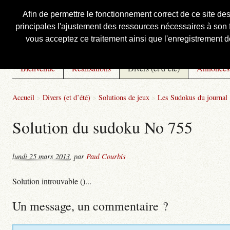
Afin de permettre le fonctionnement correct de ce site de
principales l'ajustement des ressources nécessaires à son f
Courbis, « LE » Blog Officiel
vous acceptez ce traitement ainsi que l'enregistrement de
Bienvenue
Réalisations
Divers (et d’été)
Annonces
Accueil
>
Divers (et d’été)
>
Solutions de jeux
>
Les Sudokus du journal
Solution du sudoku No 755
lundi 25 mars 2013
,
par
Paul Courbis
Solution introuvable ()...
Un message, un commentaire ?