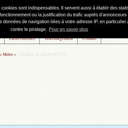
s cookies sont indispensables. Il servent aussi à établir des st
onctionnement ou la justification du trafic auprès d'annonceurs 
 données de navigation liées à votre adresse IP, en particulier à
contre le piratage.
Pour en savoir plus
Liens externes
Téléchargement
Contact
 « Metro »
>
Solution du sudoku No 755