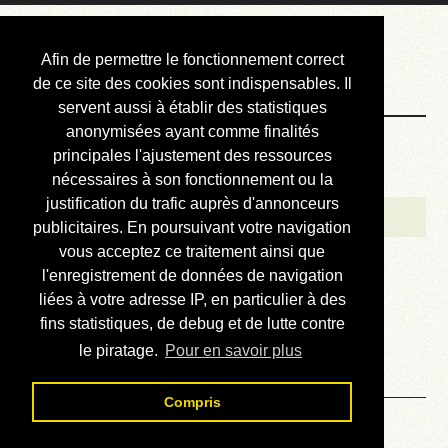
Courbis, « LE »
Afin de permettre le fonctionnement correct
Blog Officiel
de ce site des cookies sont indispensables. Il
servent aussi à établir des statistiques
anonymisées ayant comme finalités
Bienvenue
principales l'ajustement des ressources
Réalisations
nécessaires à son fonctionnement ou la
justification du trafic auprès d'annonceurs
Divers (et d’été)
publicitaires. En poursuivant votre navigation
vous acceptez ce traitement ainsi que
Annonces
l'enregistrement de données de navigation
Liens externes
liées à votre adresse IP, en particulier à des
fins statistiques, de debug et de lutte contre
Téléchargement
le piratage.
Pour en savoir plus
Contact
Compris
Solution du sudoku No 761