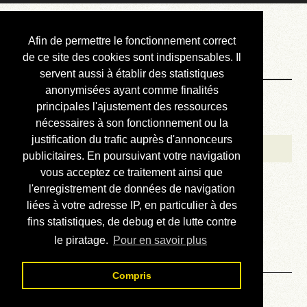
Courbis, « LE »
Afin de permettre le fonctionnement correct
Blog Officiel
de ce site des cookies sont indispensables. Il
servent aussi à établir des statistiques
anonymisées ayant comme finalités
Bienvenue
principales l'ajustement des ressources
Réalisations
nécessaires à son fonctionnement ou la
justification du trafic auprès d'annonceurs
Divers (et d’été)
publicitaires. En poursuivant votre navigation
vous acceptez ce traitement ainsi que
Annonces
l'enregistrement de données de navigation
Liens externes
liées à votre adresse IP, en particulier à des
fins statistiques, de debug et de lutte contre
Téléchargement
le piratage.
Pour en savoir plus
Contact
Compris
Solution du sudoku No 763