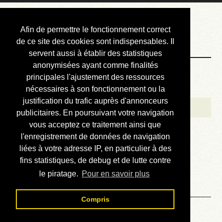
Courbis, « LE »
Afin de permettre le fonctionnement correct
Blog Officiel
de ce site des cookies sont indispensables. Il
servent aussi à établir des statistiques
anonymisées ayant comme finalités
Bienvenue
principales l'ajustement des ressources
Réalisations
nécessaires à son fonctionnement ou la
justification du trafic auprès d'annonceurs
Divers (et d’été)
publicitaires. En poursuivant votre navigation
vous acceptez ce traitement ainsi que
Annonces
l'enregistrement de données de navigation
Liens externes
liées à votre adresse IP, en particulier à des
fins statistiques, de debug et de lutte contre
Téléchargement
le piratage.
Pour en savoir plus
Contact
Compris
Solution du sudoku No 776