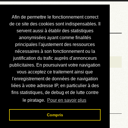
Courbis, « LE »
Afin de permettre le fonctionnement correct
Blog Officiel
de ce site des cookies sont indispensables. Il
servent aussi à établir des statistiques
anonymisées ayant comme finalités
Bienvenue
principales l'ajustement des ressources
Réalisations
nécessaires à son fonctionnement ou la
justification du trafic auprès d'annonceurs
Divers (et d’été)
publicitaires. En poursuivant votre navigation
vous acceptez ce traitement ainsi que
Annonces
l'enregistrement de données de navigation
Liens externes
liées à votre adresse IP, en particulier à des
fins statistiques, de debug et de lutte contre
Téléchargement
le piratage.
Pour en savoir plus
Contact
Compris
Solution du sudoku No 777