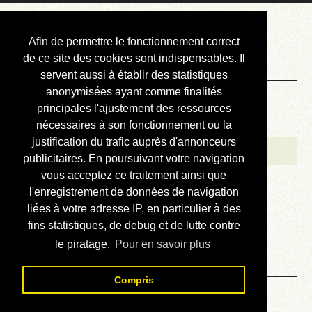
Courbis, « LE »
Afin de permettre le fonctionnement correct
Blog Officiel
de ce site des cookies sont indispensables. Il
servent aussi à établir des statistiques
anonymisées ayant comme finalités
Bienvenue
principales l'ajustement des ressources
Réalisations
nécessaires à son fonctionnement ou la
justification du trafic auprès d'annonceurs
Divers (et d’été)
publicitaires. En poursuivant votre navigation
vous acceptez ce traitement ainsi que
Annonces
l'enregistrement de données de navigation
Liens externes
liées à votre adresse IP, en particulier à des
fins statistiques, de debug et de lutte contre
Téléchargement
le piratage.
Pour en savoir plus
Contact
Compris
Solution du sudoku No 785