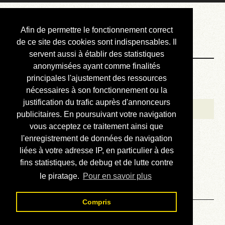
Courbis, « LE »
Afin de permettre le fonctionnement correct
Blog Officiel
de ce site des cookies sont indispensables. Il
servent aussi à établir des statistiques
anonymisées ayant comme finalités
Bienvenue
principales l'ajustement des ressources
Réalisations
nécessaires à son fonctionnement ou la
justification du trafic auprès d'annonceurs
Divers (et d’été)
publicitaires. En poursuivant votre navigation
vous acceptez ce traitement ainsi que
Annonces
l'enregistrement de données de navigation
Liens externes
liées à votre adresse IP, en particulier à des
fins statistiques, de debug et de lutte contre
Téléchargement
le piratage.
Pour en savoir plus
Contact
Compris
Solution du sudoku No 795