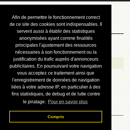
Courbis, « LE »
Afin de permettre le fonctionnement correct
Blog Officiel
de ce site des cookies sont indispensables. Il
servent aussi à établir des statistiques
anonymisées ayant comme finalités
Bienvenue
principales l'ajustement des ressources
Réalisations
nécessaires à son fonctionnement ou la
justification du trafic auprès d'annonceurs
Divers (et d’été)
publicitaires. En poursuivant votre navigation
vous acceptez ce traitement ainsi que
Annonces
l'enregistrement de données de navigation
Liens externes
liées à votre adresse IP, en particulier à des
fins statistiques, de debug et de lutte contre
Téléchargement
le piratage.
Pour en savoir plus
Contact
Compris
Solution du sudoku No 797