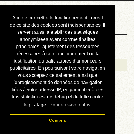
Courbis, « LE »
Afin de permettre le fonctionnement correct
Blog Officiel
de ce site des cookies sont indispensables. Il
servent aussi à établir des statistiques
anonymisées ayant comme finalités
Bienvenue
principales l'ajustement des ressources
Réalisations
nécessaires à son fonctionnement ou la
justification du trafic auprès d'annonceurs
Divers (et d’été)
publicitaires. En poursuivant votre navigation
vous acceptez ce traitement ainsi que
Annonces
l'enregistrement de données de navigation
Liens externes
liées à votre adresse IP, en particulier à des
fins statistiques, de debug et de lutte contre
Téléchargement
le piratage.
Pour en savoir plus
Contact
Compris
Solution du sudoku No 818