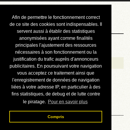
Courbis, « LE »
Afin de permettre le fonctionnement correct
Blog Officiel
de ce site des cookies sont indispensables. Il
servent aussi à établir des statistiques
anonymisées ayant comme finalités
Bienvenue
principales l'ajustement des ressources
Réalisations
nécessaires à son fonctionnement ou la
justification du trafic auprès d'annonceurs
Divers (et d’été)
publicitaires. En poursuivant votre navigation
vous acceptez ce traitement ainsi que
Annonces
l'enregistrement de données de navigation
Liens externes
liées à votre adresse IP, en particulier à des
fins statistiques, de debug et de lutte contre
Téléchargement
le piratage.
Pour en savoir plus
Contact
Compris
Solution du sudoku No 819