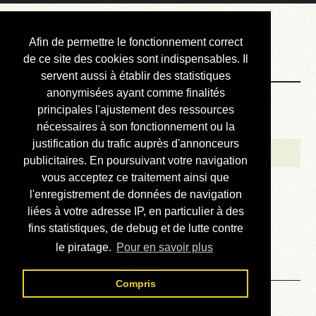
Courbis, « LE »
Afin de permettre le fonctionnement correct
Blog Officiel
de ce site des cookies sont indispensables. Il
servent aussi à établir des statistiques
anonymisées ayant comme finalités
Bienvenue
principales l'ajustement des ressources
Réalisations
nécessaires à son fonctionnement ou la
justification du trafic auprès d'annonceurs
Divers (et d’été)
publicitaires. En poursuivant votre navigation
vous acceptez ce traitement ainsi que
Annonces
l'enregistrement de données de navigation
Liens externes
liées à votre adresse IP, en particulier à des
fins statistiques, de debug et de lutte contre
Téléchargement
le piratage.
Pour en savoir plus
Contact
Compris
Solution du sudoku No 82