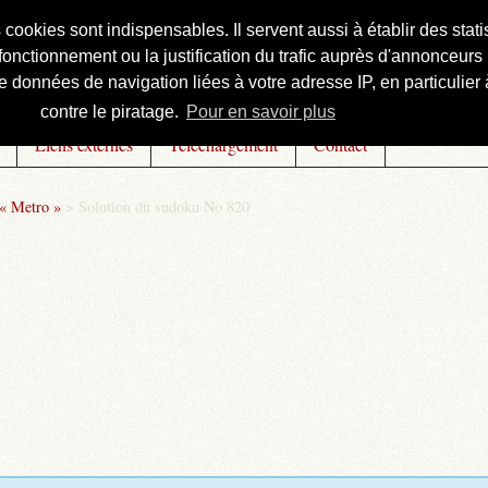
s cookies sont indispensables. Il servent aussi à établir des st
onctionnement ou la justification du trafic auprès d'annonceurs 
 données de navigation liées à votre adresse IP, en particulier à
contre le piratage.
Pour en savoir plus
Liens externes
Téléchargement
Contact
 « Metro »
>
Solution du sudoku No 820