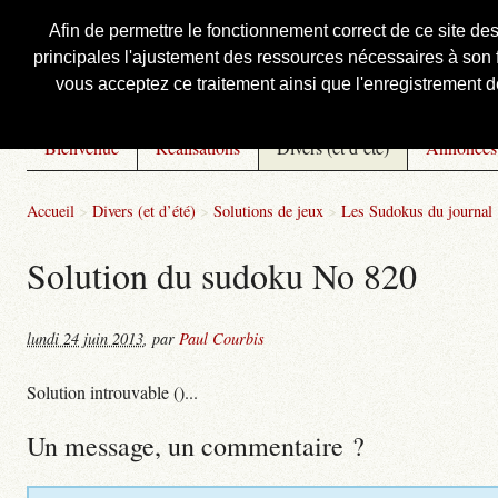
Afin de permettre le fonctionnement correct de ce site de
principales l'ajustement des ressources nécessaires à son f
Courbis, « LE » Blog Officiel
vous acceptez ce traitement ainsi que l'enregistrement de
Bienvenue
Réalisations
Divers (et d’été)
Annonces
Accueil
>
Divers (et d’été)
>
Solutions de jeux
>
Les Sudokus du journal
Solution du sudoku No 820
lundi 24 juin 2013
,
par
Paul Courbis
Solution introuvable ()...
Un message, un commentaire ?