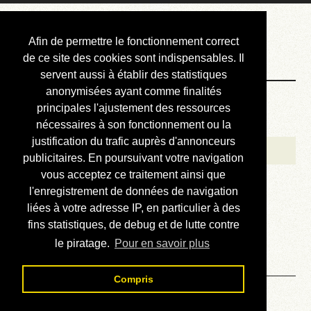
Courbis, « LE »
Afin de permettre le fonctionnement correct
Blog Officiel
de ce site des cookies sont indispensables. Il
servent aussi à établir des statistiques
anonymisées ayant comme finalités
Bienvenue
principales l'ajustement des ressources
Réalisations
nécessaires à son fonctionnement ou la
justification du trafic auprès d'annonceurs
Divers (et d’été)
publicitaires. En poursuivant votre navigation
vous acceptez ce traitement ainsi que
Annonces
l'enregistrement de données de navigation
Liens externes
liées à votre adresse IP, en particulier à des
fins statistiques, de debug et de lutte contre
Téléchargement
le piratage.
Pour en savoir plus
Contact
Compris
Solution du sudoku No 823