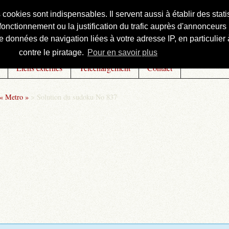
s cookies sont indispensables. Il servent aussi à établir des st
onctionnement ou la justification du trafic auprès d'annonceurs 
 données de navigation liées à votre adresse IP, en particulier à
contre le piratage.
Pour en savoir plus
Liens externes
Téléchargement
Contact
 « Metro »
>
Solution du sudoku No 837