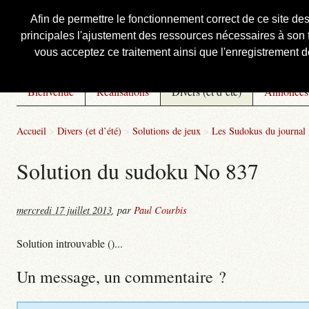
Afin de permettre le fonctionnement correct de ce site de
principales l'ajustement des ressources nécessaires à son f
Courbis, « LE » Blog Officiel
vous acceptez ce traitement ainsi que l'enregistrement de
Bienvenue
Réalisations
Divers (et d’été)
Annonces
Accueil
>
Divers (et d’été)
>
Solutions de jeux
>
Les Sudokus du journal
Solution du sudoku No 837
mercredi 17 juillet 2013
,
par
Paul Courbis
Solution introuvable ()...
Un message, un commentaire ?