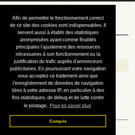
Courbis, « LE »
Afin de permettre le fonctionnement correct
Blog Officiel
de ce site des cookies sont indispensables. Il
servent aussi à établir des statistiques
anonymisées ayant comme finalités
Bienvenue
principales l'ajustement des ressources
Réalisations
nécessaires à son fonctionnement ou la
justification du trafic auprès d'annonceurs
Divers (et d’été)
publicitaires. En poursuivant votre navigation
vous acceptez ce traitement ainsi que
Annonces
l'enregistrement de données de navigation
Liens externes
liées à votre adresse IP, en particulier à des
fins statistiques, de debug et de lutte contre
Téléchargement
le piratage.
Pour en savoir plus
Contact
Compris
Solution du sudoku No 839