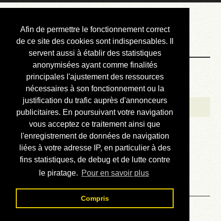
Courbis, « LE »
Afin de permettre le fonctionnement correct
Blog Officiel
de ce site des cookies sont indispensables. Il
servent aussi à établir des statistiques
anonymisées ayant comme finalités
Bienvenue
principales l'ajustement des ressources
Réalisations
nécessaires à son fonctionnement ou la
justification du trafic auprès d'annonceurs
Divers (et d’été)
publicitaires. En poursuivant votre navigation
vous acceptez ce traitement ainsi que
Annonces
l'enregistrement de données de navigation
Liens externes
liées à votre adresse IP, en particulier à des
fins statistiques, de debug et de lutte contre
Téléchargement
le piratage.
Pour en savoir plus
Contact
Compris
Solution du sudoku No 85