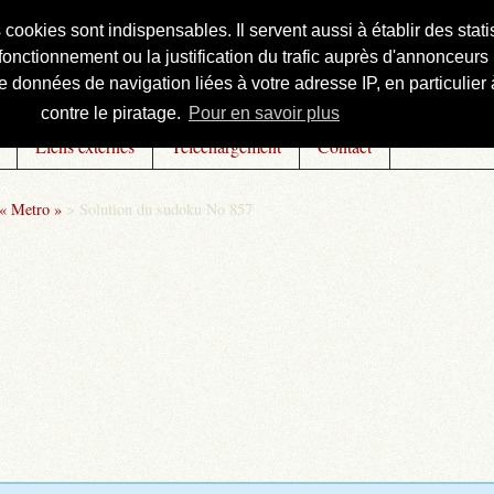
s cookies sont indispensables. Il servent aussi à établir des st
onctionnement ou la justification du trafic auprès d'annonceurs 
 données de navigation liées à votre adresse IP, en particulier à
contre le piratage.
Pour en savoir plus
Liens externes
Téléchargement
Contact
 « Metro »
>
Solution du sudoku No 857