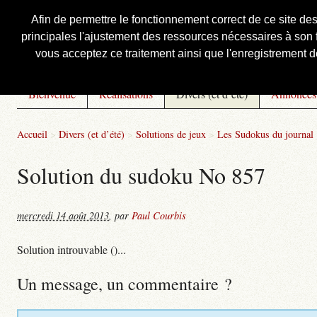
Afin de permettre le fonctionnement correct de ce site de
principales l'ajustement des ressources nécessaires à son f
Courbis, « LE » Blog Officiel
vous acceptez ce traitement ainsi que l'enregistrement de
Bienvenue
Réalisations
Divers (et d’été)
Annonces
Accueil
>
Divers (et d’été)
>
Solutions de jeux
>
Les Sudokus du journal
Solution du sudoku No 857
mercredi 14 août 2013
,
par
Paul Courbis
Solution introuvable ()...
Un message, un commentaire ?