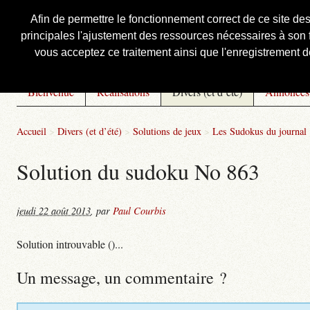
Afin de permettre le fonctionnement correct de ce site de
principales l'ajustement des ressources nécessaires à son f
Courbis, « LE » Blog Officiel
vous acceptez ce traitement ainsi que l'enregistrement de
Bienvenue
Réalisations
Divers (et d’été)
Annonces
Accueil
>
Divers (et d’été)
>
Solutions de jeux
>
Les Sudokus du journal
Solution du sudoku No 863
jeudi 22 août 2013
,
par
Paul Courbis
Solution introuvable ()...
Un message, un commentaire ?