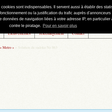
s cookies sont indispensables. Il servent aussi à établir des st
onctionnement ou la justification du trafic auprès d'annonceurs 
 données de navigation liées à votre adresse IP, en particulier à
contre le piratage.
Pour en savoir plus
Liens externes
Téléchargement
Contact
 « Metro »
>
Solution du sudoku No 863