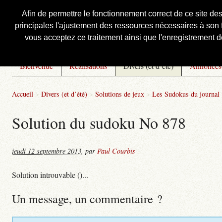
Afin de permettre le fonctionnement correct de ce site de
principales l'ajustement des ressources nécessaires à son f
Courbis, « LE » Blog Officiel
vous acceptez ce traitement ainsi que l'enregistrement de
Bienvenue
Réalisations
Divers (et d’été)
Annonces
Accueil
>
Divers (et d’été)
>
Solutions de jeux
>
Les Sudokus du journal
Solution du sudoku No 878
jeudi 12 septembre 2013
,
par
Paul Courbis
Solution introuvable ()...
Un message, un commentaire ?