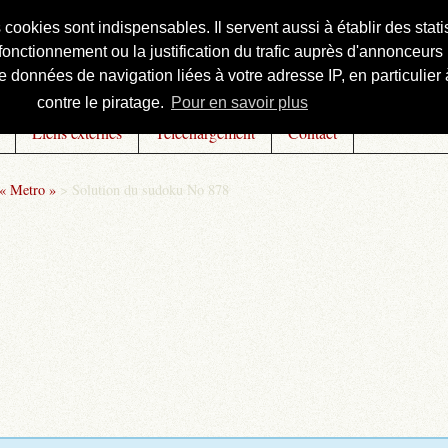
s cookies sont indispensables. Il servent aussi à établir des st
onctionnement ou la justification du trafic auprès d'annonceurs 
 données de navigation liées à votre adresse IP, en particulier à
contre le piratage.
Pour en savoir plus
Liens externes
Téléchargement
Contact
 « Metro »
>
Solution du sudoku No 878