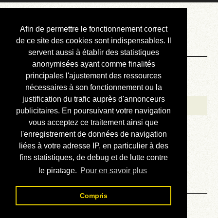
Courbis, « LE »
Afin de permettre le fonctionnement correct
Blog Officiel
de ce site des cookies sont indispensables. Il
servent aussi à établir des statistiques
anonymisées ayant comme finalités
Bienvenue
principales l'ajustement des ressources
Réalisations
nécessaires à son fonctionnement ou la
justification du trafic auprès d'annonceurs
Divers (et d’été)
publicitaires. En poursuivant votre navigation
vous acceptez ce traitement ainsi que
Annonces
l'enregistrement de données de navigation
Liens externes
liées à votre adresse IP, en particulier à des
fins statistiques, de debug et de lutte contre
Téléchargement
le piratage.
Pour en savoir plus
Contact
Compris
Solution du sudoku No 886