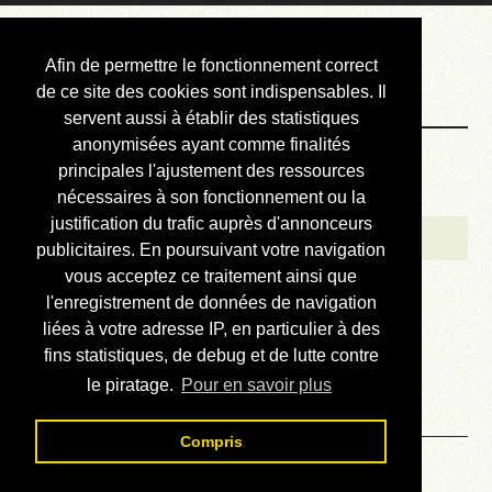
Courbis, « LE »
Afin de permettre le fonctionnement correct
Blog Officiel
de ce site des cookies sont indispensables. Il
servent aussi à établir des statistiques
anonymisées ayant comme finalités
Bienvenue
principales l'ajustement des ressources
Réalisations
nécessaires à son fonctionnement ou la
justification du trafic auprès d'annonceurs
Divers (et d’été)
publicitaires. En poursuivant votre navigation
vous acceptez ce traitement ainsi que
Annonces
l'enregistrement de données de navigation
Liens externes
liées à votre adresse IP, en particulier à des
fins statistiques, de debug et de lutte contre
Téléchargement
le piratage.
Pour en savoir plus
Contact
Compris
Solution du sudoku No 887