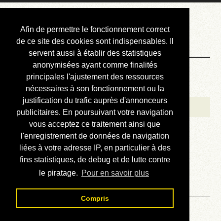
Courbis, « LE »
Afin de permettre le fonctionnement correct
Blog Officiel
de ce site des cookies sont indispensables. Il
servent aussi à établir des statistiques
anonymisées ayant comme finalités
Bienvenue
principales l'ajustement des ressources
Réalisations
nécessaires à son fonctionnement ou la
justification du trafic auprès d'annonceurs
Divers (et d’été)
publicitaires. En poursuivant votre navigation
vous acceptez ce traitement ainsi que
Annonces
l'enregistrement de données de navigation
Liens externes
liées à votre adresse IP, en particulier à des
fins statistiques, de debug et de lutte contre
Téléchargement
le piratage.
Pour en savoir plus
Contact
Compris
Solution du sudoku No 904