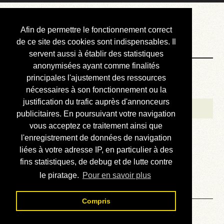
Courbis, « LE »
Afin de permettre le fonctionnement correct
Blog Officiel
de ce site des cookies sont indispensables. Il
servent aussi à établir des statistiques
anonymisées ayant comme finalités
Bienvenue
principales l'ajustement des ressources
Réalisations
nécessaires à son fonctionnement ou la
justification du trafic auprès d'annonceurs
Divers (et d’été)
publicitaires. En poursuivant votre navigation
vous acceptez ce traitement ainsi que
Annonces
l'enregistrement de données de navigation
Liens externes
liées à votre adresse IP, en particulier à des
fins statistiques, de debug et de lutte contre
Téléchargement
le piratage.
Pour en savoir plus
Contact
Compris
Solution du sudoku No 909