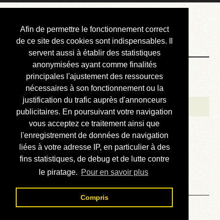
Courbis, « LE »
Afin de permettre le fonctionnement correct
Blog Officiel
de ce site des cookies sont indispensables. Il
servent aussi à établir des statistiques
anonymisées ayant comme finalités
Bienvenue
principales l'ajustement des ressources
Réalisations
nécessaires à son fonctionnement ou la
justification du trafic auprès d'annonceurs
Divers (et d’été)
publicitaires. En poursuivant votre navigation
vous acceptez ce traitement ainsi que
Annonces
l'enregistrement de données de navigation
Liens externes
liées à votre adresse IP, en particulier à des
fins statistiques, de debug et de lutte contre
Téléchargement
le piratage.
Pour en savoir plus
Contact
Compris
Solution du sudoku No 92