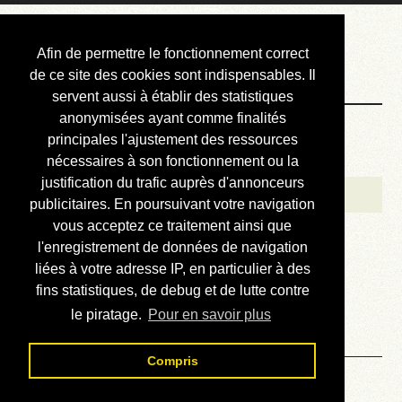
Courbis, « LE »
Afin de permettre le fonctionnement correct
Blog Officiel
de ce site des cookies sont indispensables. Il
servent aussi à établir des statistiques
anonymisées ayant comme finalités
Bienvenue
principales l'ajustement des ressources
Réalisations
nécessaires à son fonctionnement ou la
justification du trafic auprès d'annonceurs
Divers (et d’été)
publicitaires. En poursuivant votre navigation
vous acceptez ce traitement ainsi que
Annonces
l'enregistrement de données de navigation
Liens externes
liées à votre adresse IP, en particulier à des
fins statistiques, de debug et de lutte contre
Téléchargement
le piratage.
Pour en savoir plus
Contact
Compris
Solution du sudoku No 923