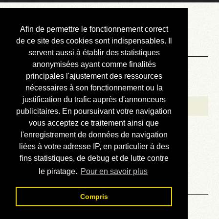
Courbis, « LE »
Afin de permettre le fonctionnement correct
Blog Officiel
de ce site des cookies sont indispensables. Il
servent aussi à établir des statistiques
anonymisées ayant comme finalités
Bienvenue
principales l'ajustement des ressources
Réalisations
nécessaires à son fonctionnement ou la
justification du trafic auprès d'annonceurs
Divers (et d’été)
publicitaires. En poursuivant votre navigation
vous acceptez ce traitement ainsi que
Annonces
l'enregistrement de données de navigation
Liens externes
liées à votre adresse IP, en particulier à des
fins statistiques, de debug et de lutte contre
Téléchargement
le piratage.
Pour en savoir plus
Contact
Compris
Solution du sudoku No 925