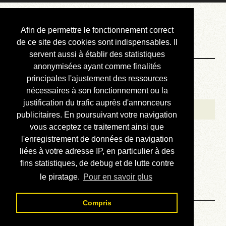
Courbis, « LE »
Afin de permettre le fonctionnement correct
Blog Officiel
de ce site des cookies sont indispensables. Il
servent aussi à établir des statistiques
anonymisées ayant comme finalités
Bienvenue
principales l'ajustement des ressources
Réalisations
nécessaires à son fonctionnement ou la
justification du trafic auprès d'annonceurs
Divers (et d’été)
publicitaires. En poursuivant votre navigation
vous acceptez ce traitement ainsi que
Annonces
l'enregistrement de données de navigation
Liens externes
liées à votre adresse IP, en particulier à des
fins statistiques, de debug et de lutte contre
Téléchargement
le piratage.
Pour en savoir plus
Contact
Compris
Solution du sudoku No 928