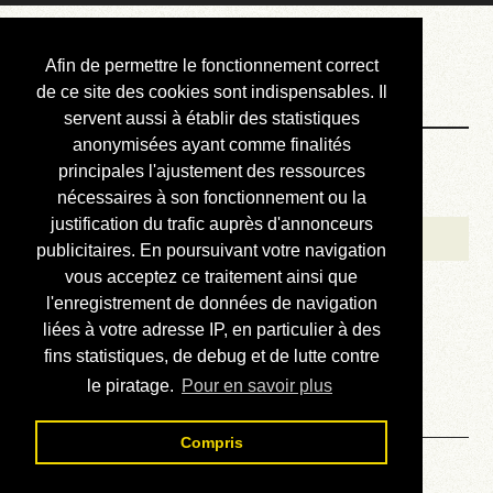
Courbis, « LE »
Afin de permettre le fonctionnement correct
Blog Officiel
de ce site des cookies sont indispensables. Il
servent aussi à établir des statistiques
anonymisées ayant comme finalités
Bienvenue
principales l'ajustement des ressources
Réalisations
nécessaires à son fonctionnement ou la
justification du trafic auprès d'annonceurs
Divers (et d’été)
publicitaires. En poursuivant votre navigation
vous acceptez ce traitement ainsi que
Annonces
l'enregistrement de données de navigation
Liens externes
liées à votre adresse IP, en particulier à des
fins statistiques, de debug et de lutte contre
Téléchargement
le piratage.
Pour en savoir plus
Contact
Compris
Solution du sudoku No 941