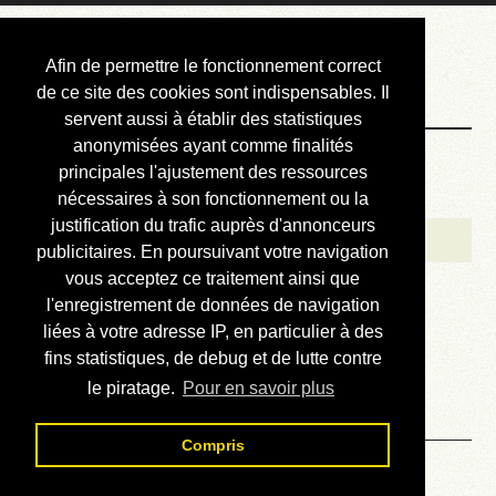
Courbis, « LE »
Afin de permettre le fonctionnement correct
Blog Officiel
de ce site des cookies sont indispensables. Il
servent aussi à établir des statistiques
anonymisées ayant comme finalités
Bienvenue
principales l'ajustement des ressources
Réalisations
nécessaires à son fonctionnement ou la
justification du trafic auprès d'annonceurs
Divers (et d’été)
publicitaires. En poursuivant votre navigation
vous acceptez ce traitement ainsi que
Annonces
l'enregistrement de données de navigation
Liens externes
liées à votre adresse IP, en particulier à des
fins statistiques, de debug et de lutte contre
Téléchargement
le piratage.
Pour en savoir plus
Contact
Compris
Solution du sudoku No 946