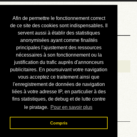
Courbis, « LE »
Afin de permettre le fonctionnement correct
Blog Officiel
de ce site des cookies sont indispensables. Il
servent aussi à établir des statistiques
anonymisées ayant comme finalités
Bienvenue
principales l'ajustement des ressources
Réalisations
nécessaires à son fonctionnement ou la
justification du trafic auprès d'annonceurs
Divers (et d’été)
publicitaires. En poursuivant votre navigation
vous acceptez ce traitement ainsi que
Annonces
l'enregistrement de données de navigation
Liens externes
liées à votre adresse IP, en particulier à des
fins statistiques, de debug et de lutte contre
Téléchargement
le piratage.
Pour en savoir plus
Contact
Compris
Solution du sudoku No 947