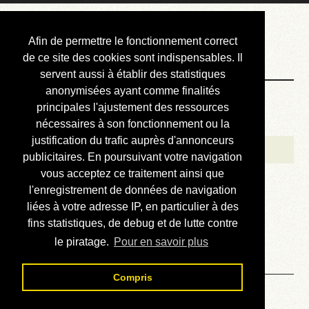
Courbis, « LE »
Afin de permettre le fonctionnement correct
Blog Officiel
de ce site des cookies sont indispensables. Il
servent aussi à établir des statistiques
anonymisées ayant comme finalités
Bienvenue
principales l'ajustement des ressources
Réalisations
nécessaires à son fonctionnement ou la
justification du trafic auprès d'annonceurs
Divers (et d’été)
publicitaires. En poursuivant votre navigation
vous acceptez ce traitement ainsi que
Annonces
l'enregistrement de données de navigation
Liens externes
liées à votre adresse IP, en particulier à des
fins statistiques, de debug et de lutte contre
Téléchargement
le piratage.
Pour en savoir plus
Contact
Compris
Solution du sudoku No 954