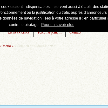
s cookies sont indispensables. Il servent aussi à établir des st
onctionnement ou la justification du trafic auprès d'annonceurs 
 données de navigation liées à votre adresse IP, en particulier à
contre le piratage.
Pour en savoir plus
Liens externes
Téléchargement
Contact
 « Metro »
>
Solution du sudoku No 958