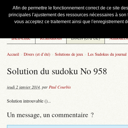
Afin de permettre le fonctionnement correct de ce site de
principales l'ajustement des ressources nécessaires à son f
Courbis, « LE » Blog Officiel
vous acceptez ce traitement ainsi que l'enregistrement de
Bienvenue
Réalisations
Divers (et d’été)
Annonces
Accueil
>
Divers (et d’été)
>
Solutions de jeux
>
Les Sudokus du journal
Solution du sudoku No 958
jeudi 2 janvier 2014
,
par
Paul Courbis
Solution introuvable ()...
Un message, un commentaire ?