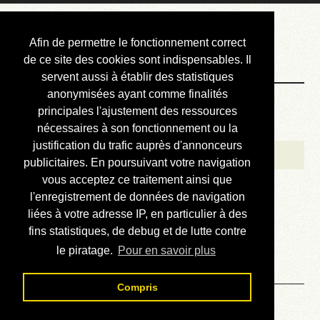
Courbis, « LE »
Afin de permettre le fonctionnement correct
Blog Officiel
de ce site des cookies sont indispensables. Il
servent aussi à établir des statistiques
anonymisées ayant comme finalités
Bienvenue
principales l'ajustement des ressources
Réalisations
nécessaires à son fonctionnement ou la
justification du trafic auprès d'annonceurs
Divers (et d’été)
publicitaires. En poursuivant votre navigation
vous acceptez ce traitement ainsi que
Annonces
l'enregistrement de données de navigation
Liens externes
liées à votre adresse IP, en particulier à des
fins statistiques, de debug et de lutte contre
Téléchargement
le piratage.
Pour en savoir plus
Contact
Compris
Solution du sudoku No 979