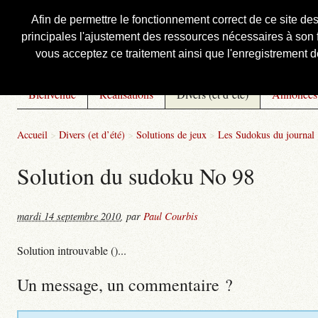
Afin de permettre le fonctionnement correct de ce site de
principales l'ajustement des ressources nécessaires à son f
Courbis, « LE » Blog Officiel
vous acceptez ce traitement ainsi que l'enregistrement de
Bienvenue
Réalisations
Divers (et d’été)
Annonces
Accueil
>
Divers (et d’été)
>
Solutions de jeux
>
Les Sudokus du journal
Solution du sudoku No 98
mardi 14 septembre 2010
,
par
Paul Courbis
Solution introuvable ()...
Un message, un commentaire ?