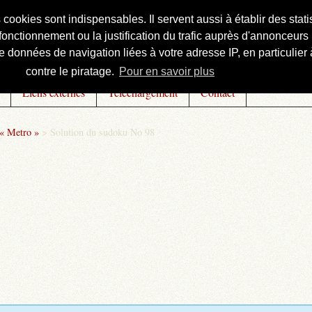
s cookies sont indispensables. Il servent aussi à établir des st
onctionnement ou la justification du trafic auprès d'annonceurs 
 données de navigation liées à votre adresse IP, en particulier à
contre le piratage.
Pour en savoir plus
Liens externes
Téléchargement
Contact
 « Metro »
>
Solution du sudoku No 98