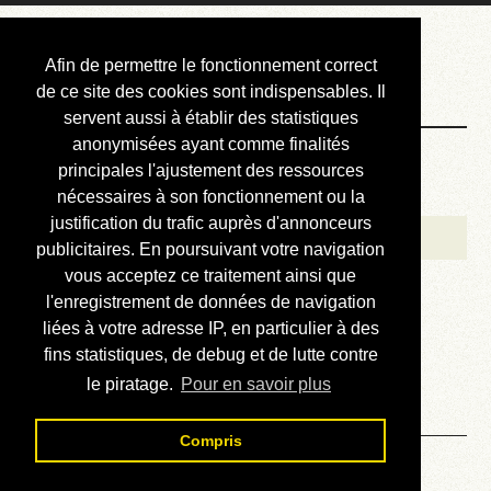
Courbis, « LE »
Afin de permettre le fonctionnement correct
Blog Officiel
de ce site des cookies sont indispensables. Il
servent aussi à établir des statistiques
anonymisées ayant comme finalités
Bienvenue
principales l'ajustement des ressources
Réalisations
nécessaires à son fonctionnement ou la
justification du trafic auprès d'annonceurs
Divers (et d’été)
publicitaires. En poursuivant votre navigation
vous acceptez ce traitement ainsi que
Annonces
l'enregistrement de données de navigation
Liens externes
liées à votre adresse IP, en particulier à des
fins statistiques, de debug et de lutte contre
Téléchargement
le piratage.
Pour en savoir plus
Contact
Compris
Solution du sudoku No 988