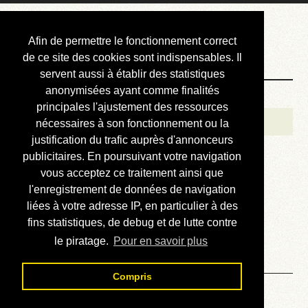
Courbis, « LE »
Afin de permettre le fonctionnement correct
Blog Officiel
de ce site des cookies sont indispensables. Il
servent aussi à établir des statistiques
anonymisées ayant comme finalités
Bienvenue
principales l'ajustement des ressources
Réalisations
nécessaires à son fonctionnement ou la
justification du trafic auprès d'annonceurs
Divers (et d’été)
publicitaires. En poursuivant votre navigation
vous acceptez ce traitement ainsi que
Annonces
l'enregistrement de données de navigation
Liens externes
liées à votre adresse IP, en particulier à des
fins statistiques, de debug et de lutte contre
Téléchargement
le piratage.
Pour en savoir plus
Contact
Compris
Une librarie virtuelle