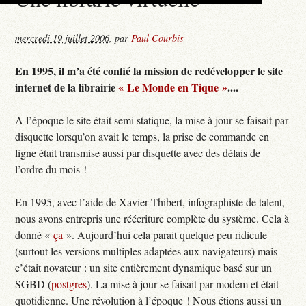
mercredi 19 juillet 2006
,
par
Paul Courbis
En 1995, il m’a été confié la mission de redévelopper le site
internet de la librairie
« Le Monde en Tique »
....
A l’époque le site était semi statique, la mise à jour se faisait par
disquette lorsqu’on avait le temps, la prise de commande en
ligne était transmise aussi par disquette avec des délais de
l’ordre du mois !
En 1995, avec l’aide de Xavier Thibert, infographiste de talent,
nous avons entrepris une réécriture complète du système. Cela à
donné «
ça
». Aujourd’hui cela parait quelque peu ridicule
(surtout les versions multiples adaptées aux navigateurs) mais
c’était novateur : un site entièrement dynamique basé sur un
SGBD (
postgres
). La mise à jour se faisait par modem et était
quotidienne. Une révolution à l’époque ! Nous étions aussi un