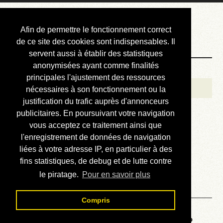
Courbis, « LE »
Afin de permettre le fonctionnement correct
Blog Officiel
de ce site des cookies sont indispensables. Il
servent aussi à établir des statistiques
anonymisées ayant comme finalités
Bienvenue
principales l'ajustement des ressources
Réalisations
nécessaires à son fonctionnement ou la
justification du trafic auprès d'annonceurs
Divers (et d’été)
publicitaires. En poursuivant votre navigation
vous acceptez ce traitement ainsi que
Annonces
l'enregistrement de données de navigation
Liens externes
liées à votre adresse IP, en particulier à des
fins statistiques, de debug et de lutte contre
Téléchargement
le piratage.
Pour en savoir plus
Contact
Compris
Voyage au centre de la HP28