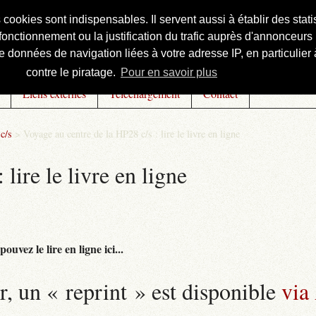
s cookies sont indispensables. Il servent aussi à établir des st
onctionnement ou la justification du trafic auprès d'annonceurs 
 données de navigation liées à votre adresse IP, en particulier à
contre le piratage.
Pour en savoir plus
Liens externes
Téléchargement
Contact
c/s
>
Voyage au centre de la HP28 c/s : lire le livre en ligne
lire le livre en ligne
uvez le lire en ligne ici...
r, un « reprint » est disponible
via