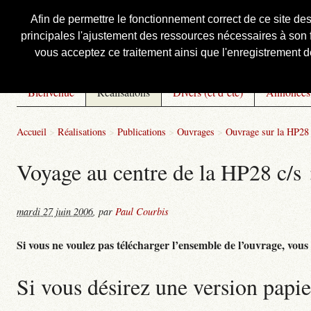
Afin de permettre le fonctionnement correct de ce site de
principales l'ajustement des ressources nécessaires à son f
Courbis, « LE » Blog Officiel
vous acceptez ce traitement ainsi que l'enregistrement de
Bienvenue
Réalisations
Divers (et d’été)
Annonces
Accueil
>
Réalisations
>
Publications
>
Ouvrages
>
Ouvrage sur la HP28 
Voyage au centre de la HP28 c/s : 
mardi 27 juin 2006
,
par
Paul Courbis
Si vous ne voulez pas télécharger l’ensemble de l’ouvrage, vous po
Si vous désirez une version papie