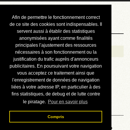
Courbis, « LE »
Afin de permettre le fonctionnement correct
Blog Officiel
de ce site des cookies sont indispensables. Il
servent aussi à établir des statistiques
anonymisées ayant comme finalités
Bienvenue
principales l'ajustement des ressources
Réalisations
nécessaires à son fonctionnement ou la
justification du trafic auprès d'annonceurs
Divers (et d’été)
publicitaires. En poursuivant votre navigation
vous acceptez ce traitement ainsi que
Annonces
l'enregistrement de données de navigation
Liens externes
liées à votre adresse IP, en particulier à des
fins statistiques, de debug et de lutte contre
Téléchargement
le piratage.
Pour en savoir plus
Contact
Compris
Voyage au centre de la HP28