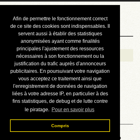
Courbis, « LE »
Afin de permettre le fonctionnement correct
Blog Officiel
de ce site des cookies sont indispensables. Il
servent aussi à établir des statistiques
anonymisées ayant comme finalités
Bienvenue
principales l'ajustement des ressources
Réalisations
nécessaires à son fonctionnement ou la
justification du trafic auprès d'annonceurs
Divers (et d’été)
publicitaires. En poursuivant votre navigation
vous acceptez ce traitement ainsi que
Annonces
l'enregistrement de données de navigation
Liens externes
liées à votre adresse IP, en particulier à des
fins statistiques, de debug et de lutte contre
Téléchargement
le piratage.
Pour en savoir plus
Contact
Compris
Voyage au centre de la HP28