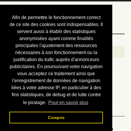
Courbis, « LE »
Afin de permettre le fonctionnement correct
Blog Officiel
de ce site des cookies sont indispensables. Il
servent aussi à établir des statistiques
anonymisées ayant comme finalités
Bienvenue
principales l'ajustement des ressources
Réalisations
nécessaires à son fonctionnement ou la
justification du trafic auprès d'annonceurs
Divers (et d’été)
publicitaires. En poursuivant votre navigation
vous acceptez ce traitement ainsi que
Annonces
l'enregistrement de données de navigation
Liens externes
liées à votre adresse IP, en particulier à des
fins statistiques, de debug et de lutte contre
Téléchargement
le piratage.
Pour en savoir plus
Contact
Compris
Voyage au centre de la HP28