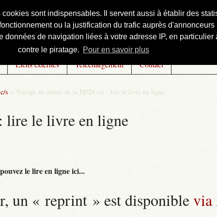
s cookies sont indispensables. Il servent aussi à établir des st
onctionnement ou la justification du trafic auprès d'annonceurs 
 données de navigation liées à votre adresse IP, en particulier à
contre le piratage.
Pour en savoir plus
Liens externes
Téléchargement
Contact
c/s
>
Voyage au centre de la HP28 c/s : lire le livre en ligne
lire le livre en ligne
uvez le lire en ligne ici...
r, un « reprint » est disponible
via