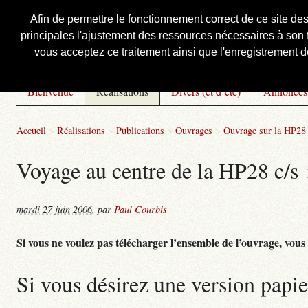
Afin de permettre le fonctionnement correct de ce site de
principales l'ajustement des ressources nécessaires à son f
Courbis, « LE » Blog Officiel
vous acceptez ce traitement ainsi que l'enregistrement de
Bienvenue
Réalisations
Divers (et d’été)
Annonces
Accueil
>
Réalisations
>
Publications
>
Ouvrages
>
Ouvrage sur la HP28 
Voyage au centre de la HP28 c/s : 
mardi 27 juin 2006
,
par
Paul Courbis
Si vous ne voulez pas télécharger l’ensemble de l’ouvrage, vous po
Si vous désirez une version papie