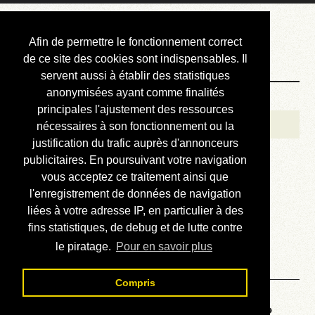
Courbis, « LE »
Afin de permettre le fonctionnement correct
Blog Officiel
de ce site des cookies sont indispensables. Il
servent aussi à établir des statistiques
anonymisées ayant comme finalités
Bienvenue
principales l'ajustement des ressources
Réalisations
nécessaires à son fonctionnement ou la
justification du trafic auprès d'annonceurs
Divers (et d’été)
publicitaires. En poursuivant votre navigation
vous acceptez ce traitement ainsi que
Annonces
l'enregistrement de données de navigation
Liens externes
liées à votre adresse IP, en particulier à des
fins statistiques, de debug et de lutte contre
Téléchargement
le piratage.
Pour en savoir plus
Contact
Compris
Voyage au centre de la HP28