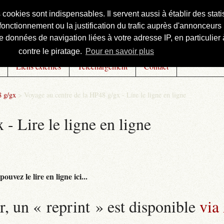
s cookies sont indispensables. Il servent aussi à établir des st
onctionnement ou la justification du trafic auprès d'annonceurs 
 données de navigation liées à votre adresse IP, en particulier à
contre le piratage.
Pour en savoir plus
Liens externes
Téléchargement
Contact
8 g/gx
>
Voyage au centre de la HP48 g/gx - Lire le ligne en ligne
- Lire le ligne en ligne
uvez le lire en ligne ici...
r, un « reprint » est disponible
via