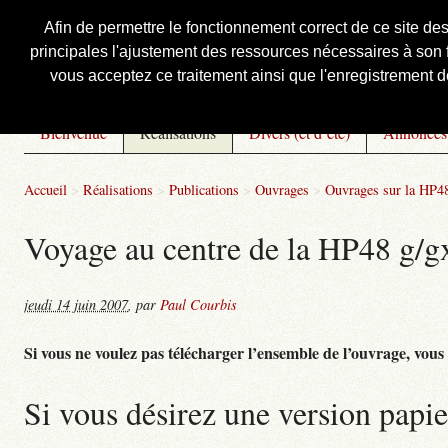
Afin de permettre le fonctionnement correct de ce site de
principales l'ajustement des ressources nécessaires à son f
Courbis, « LE » Blog Officiel
vous acceptez ce traitement ainsi que l'enregistrement de
Bienvenue
Réalisations
Divers (et d’été)
Annonces
Accueil
>
Réalisations
>
Publications
>
Ouvrages
>
Ouvrages sur la HP4
Voyage au centre de la HP48 g/gx 
jeudi 14 juin 2007
,
par
Paul Courbis
Si vous ne voulez pas télécharger l’ensemble de l’ouvrage, vous po
Si vous désirez une version papie